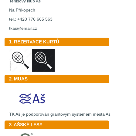
Tenisový klub Aš
Na Příkopech
tel.: +420 776 665 563
tkas@email.cz
1. REZERVACE KURTŮ
2. MUAS
TK Aš je podporován grantovým systémem města Aš
3. AŠSKÉ LESY