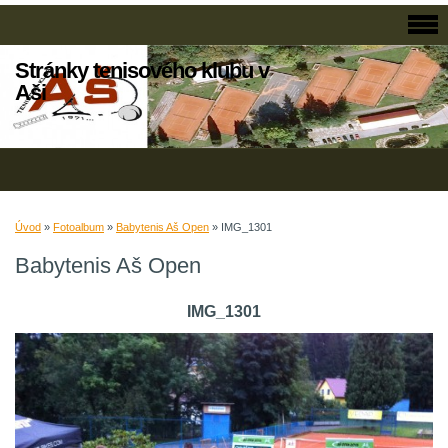
Stránky tenisového klubu v
Aši
Úvod
»
Fotoalbum
»
Babytenis Aš Open
»
IMG_1301
Babytenis Aš Open
IMG_1301