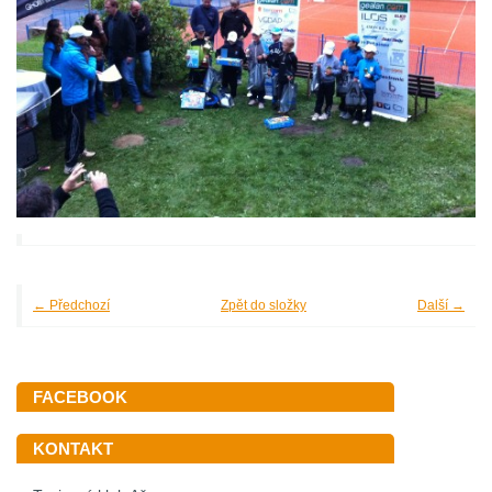
← Předchozí
Zpět do složky
Další →
FACEBOOK
KONTAKT