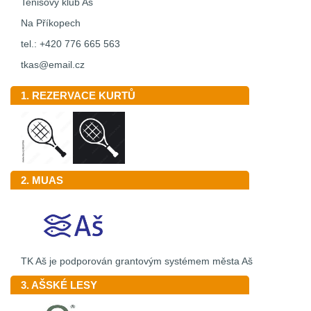
Tenisový klub Aš
Na Příkopech
tel.: +420 776 665 563
tkas@email.cz
1. REZERVACE KURTŮ
2. MUAS
TK Aš je podporován grantovým systémem města Aš
3. AŠSKÉ LESY