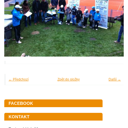
← Předchozí
Zpět do složky
Další →
FACEBOOK
KONTAKT