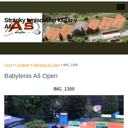
Stránky tenisového klubu v
Aši
Úvod
»
Fotoalbum
»
Babytenis Aš Open
»
IMG_1300
Babytenis Aš Open
IMG_1300