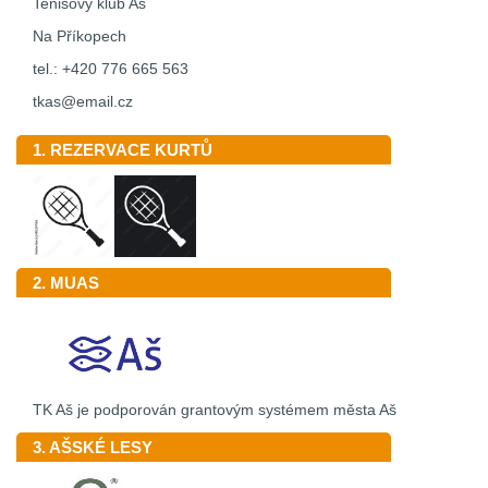
Tenisový klub Aš
Na Příkopech
tel.: +420 776 665 563
tkas@email.cz
1. REZERVACE KURTŮ
2. MUAS
TK Aš je podporován grantovým systémem města Aš
3. AŠSKÉ LESY