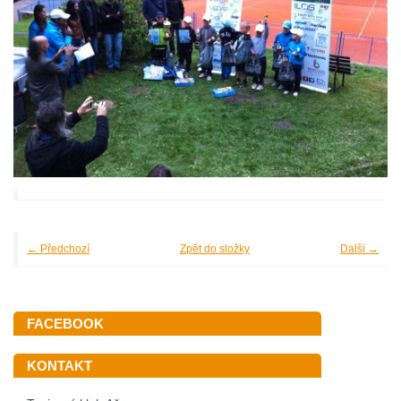
← Předchozí
Zpět do složky
Další →
FACEBOOK
KONTAKT