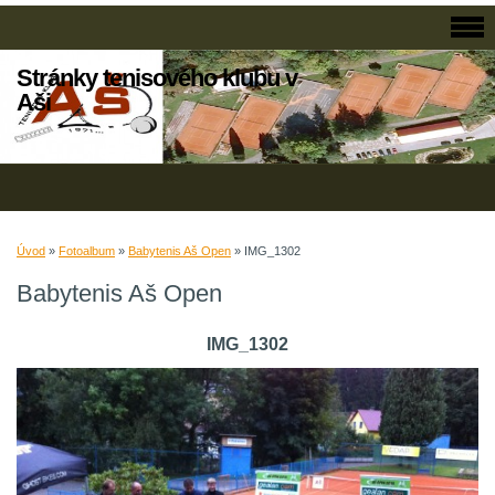
Stránky tenisového klubu v
Aši
Úvod
»
Fotoalbum
»
Babytenis Aš Open
»
IMG_1302
Babytenis Aš Open
IMG_1302