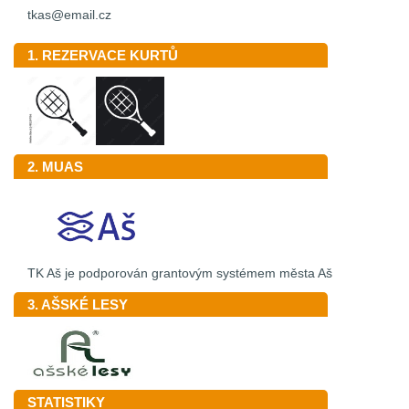
tkas@email.cz
1. REZERVACE KURTŮ
2. MUAS
TK Aš je podporován grantovým systémem města Aš
3. AŠSKÉ LESY
STATISTIKY