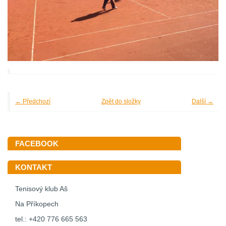
← Předchozí
Zpět do složky
Další →
FACEBOOK
KONTAKT
Tenisový klub Aš
Na Příkopech
tel.: +420 776 665 563