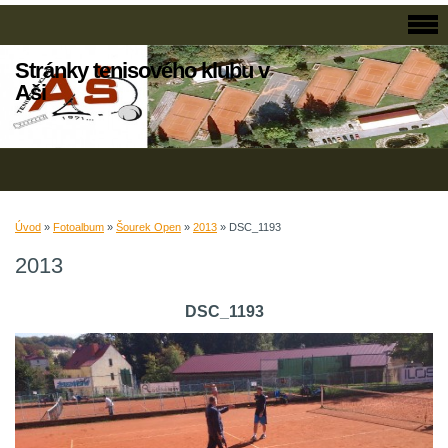
Stránky tenisového klubu v
Aši
Úvod
»
Fotoalbum
»
Šourek Open
»
2013
»
DSC_1193
2013
DSC_1193