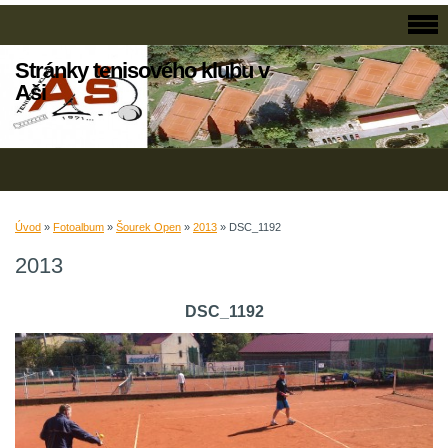
Stránky tenisového klubu v
Aši
Úvod
»
Fotoalbum
»
Šourek Open
»
2013
»
DSC_1192
2013
DSC_1192