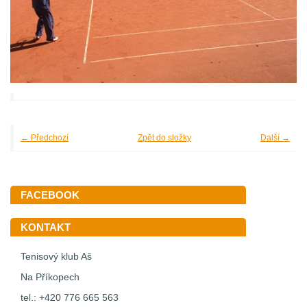
← Předchozí
Zpět do složky
Další →
FACEBOOK
KONTAKT
Tenisový klub Aš
Na Příkopech
tel.: +420 776 665 563