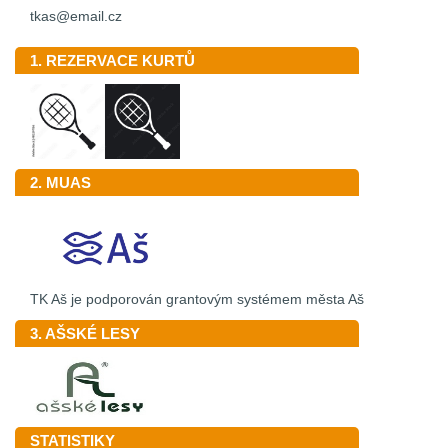
tkas@email.cz
1. REZERVACE KURTŮ
2. MUAS
TK Aš je podporován grantovým systémem města Aš
3. AŠSKÉ LESY
STATISTIKY