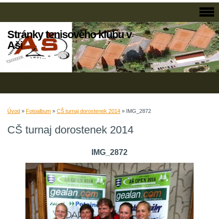
Stránky tenisového klubu v
Aši
Úvod
»
Fotoalbum
»
CŠ turnaj dorostenek 2014
»
IMG_2872
CŠ turnaj dorostenek 2014
IMG_2872