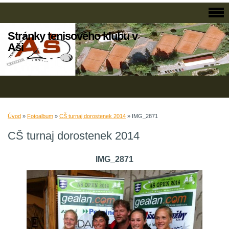
Stránky tenisového klubu v
Aši
Úvod
»
Fotoalbum
»
CŠ turnaj dorostenek 2014
»
IMG_2871
CŠ turnaj dorostenek 2014
IMG_2871