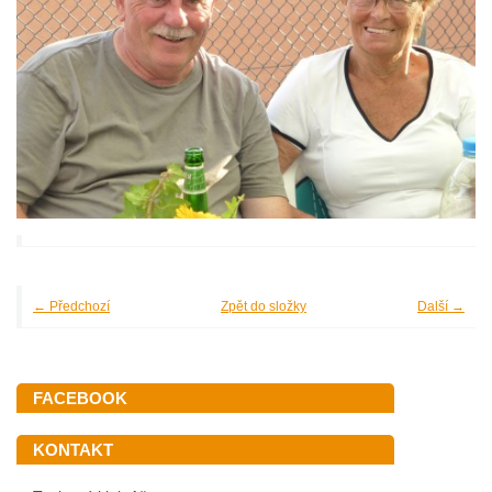
← Předchozí
Zpět do složky
Další →
FACEBOOK
KONTAKT