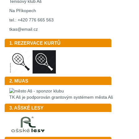
Tenisový klub Aš
Na Příkopech
tel.: +420 776 665 563
tkas@email.cz
1. REZERVACE KURTŮ
2. MUAS
TK Aš je podporován grantovým systémem města Aš
3. AŠSKÉ LESY