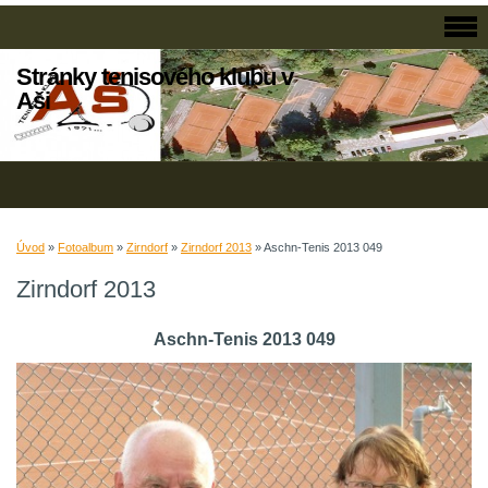
Stránky tenisového klubu v
Aši
Úvod
»
Fotoalbum
»
Zirndorf
»
Zirndorf 2013
»
Aschn-Tenis 2013 049
Zirndorf 2013
Aschn-Tenis 2013 049