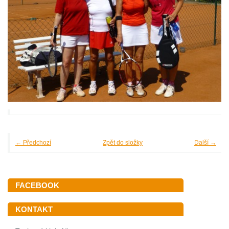
← Předchozí
Zpět do složky
Další →
FACEBOOK
KONTAKT