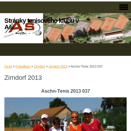
Stránky tenisového klubu v
Aši
Úvod
»
Fotoalbum
»
Zirndorf
»
Zirndorf 2013
»
Aschn-Tenis 2013 037
Zirndorf 2013
Aschn-Tenis 2013 037