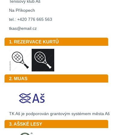
Tenisový klub Aš
Na Příkopech
tel.: +420 776 665 563
tkas@email.cz
1. REZERVACE KURTŮ
2. MUAS
TK Aš je podporován grantovým systémem města Aš
3. AŠSKÉ LESY