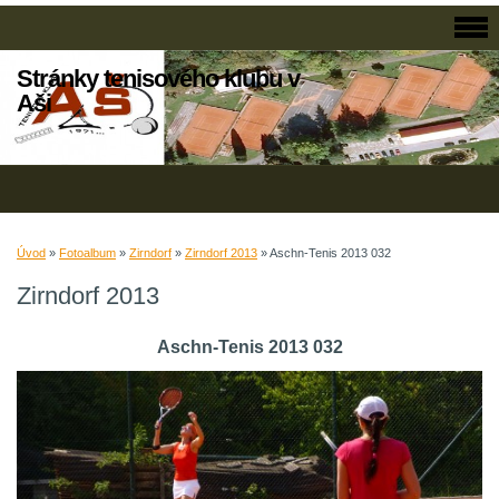
Stránky tenisového klubu v
Aši
Úvod
»
Fotoalbum
»
Zirndorf
»
Zirndorf 2013
»
Aschn-Tenis 2013 032
Zirndorf 2013
Aschn-Tenis 2013 032