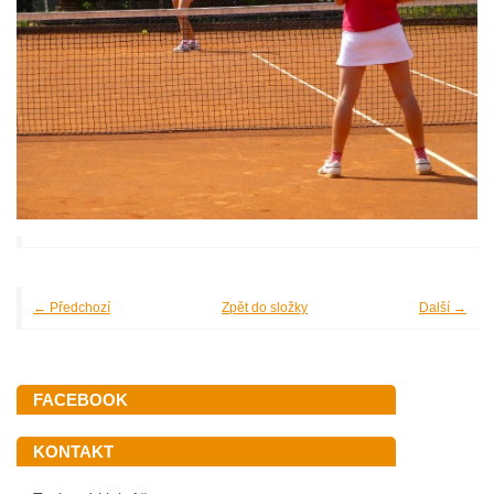
← Předchozí
Zpět do složky
Další →
FACEBOOK
KONTAKT