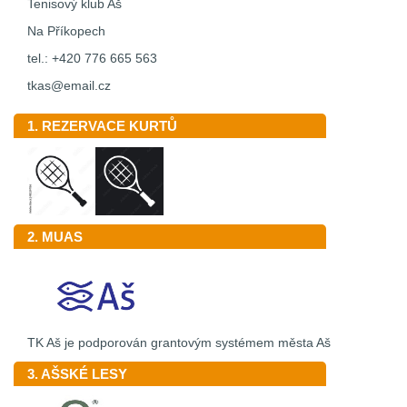
Tenisový klub Aš
Na Příkopech
tel.: +420 776 665 563
tkas@email.cz
1. REZERVACE KURTŮ
2. MUAS
TK Aš je podporován grantovým systémem města Aš
3. AŠSKÉ LESY