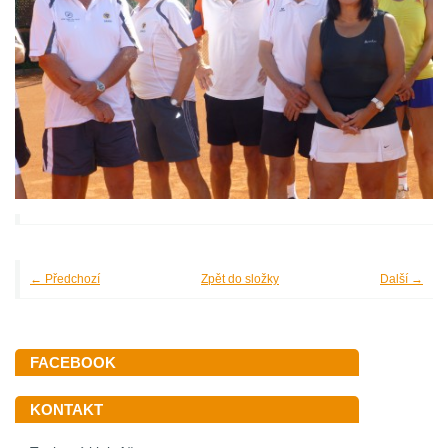
← Předchozí
Zpět do složky
Další →
FACEBOOK
KONTAKT