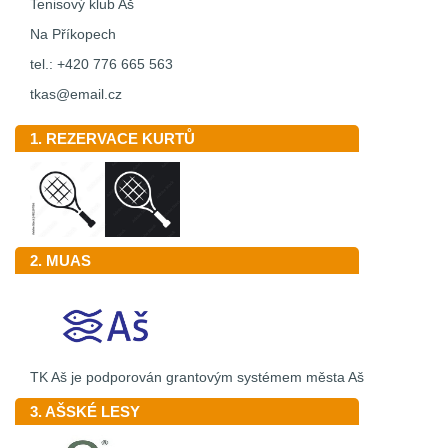
Tenisový klub Aš
Na Příkopech
tel.: +420 776 665 563
tkas@email.cz
1. REZERVACE KURTŮ
2. MUAS
TK Aš je podporován grantovým systémem města Aš
3. AŠSKÉ LESY