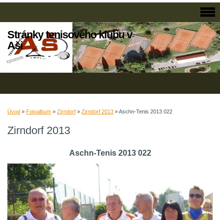
Stránky tenisového klubu v
Aši
Úvod
»
Fotoalbum
»
Zirndorf
»
Zirndorf 2013
»
Aschn-Tenis 2013 022
Zirndorf 2013
Aschn-Tenis 2013 022