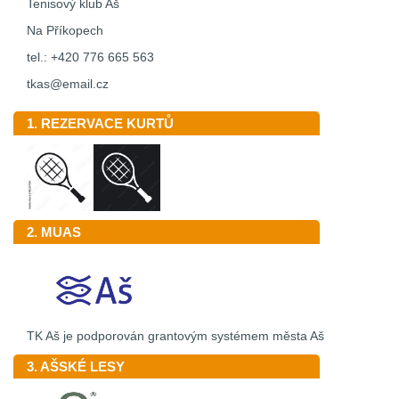
Tenisový klub Aš
Na Příkopech
tel.: +420 776 665 563
tkas@email.cz
1. REZERVACE KURTŮ
2. MUAS
TK Aš je podporován grantovým systémem města Aš
3. AŠSKÉ LESY