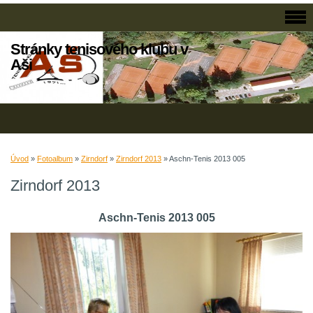
Stránky tenisového klubu v
Aši
Úvod
»
Fotoalbum
»
Zirndorf
»
Zirndorf 2013
»
Aschn-Tenis 2013 005
Zirndorf 2013
Aschn-Tenis 2013 005