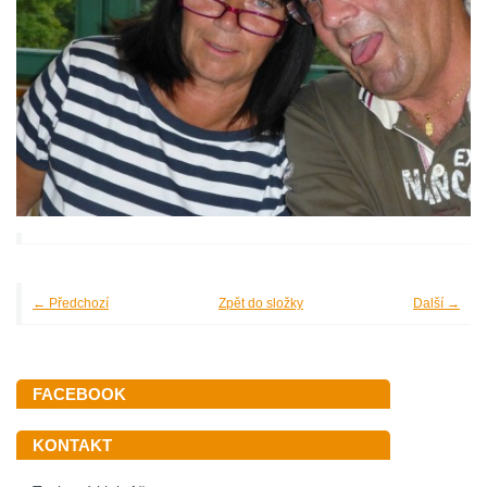
← Předchozí
Zpět do složky
Další →
FACEBOOK
KONTAKT