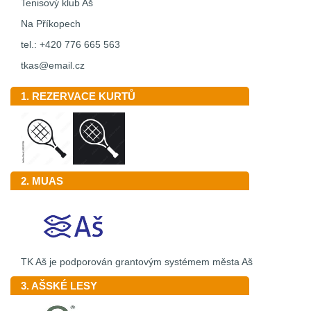
Tenisový klub Aš
Na Příkopech
tel.: +420 776 665 563
tkas@email.cz
1. REZERVACE KURTŮ
2. MUAS
TK Aš je podporován grantovým systémem města Aš
3. AŠSKÉ LESY