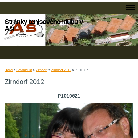
Stránky tenisového klubu v
Aši
Úvod
»
Fotoalbum
»
Zirndorf
»
Zirndorf 2012
»
P1010621
Zirndorf 2012
P1010621