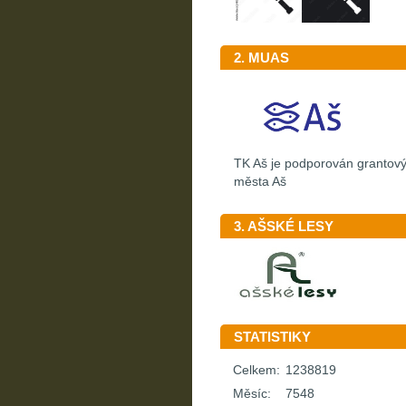
2. MUAS
TK Aš je podporován granto
města Aš
3. AŠSKÉ LESY
STATISTIKY
Celkem:
1238819
Měsíc:
7548