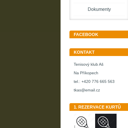
Dokumenty
FACEBOOK
KONTAKT
Tenisový klub Aš
Na Příkopech
tel.: +420 776 665 563
tkas@email.cz
1. REZERVACE KURTŮ