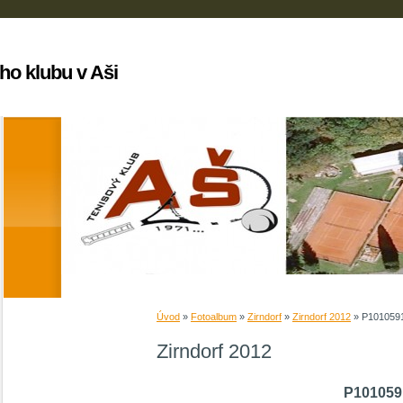
ho klubu v Aši
Úvod
»
Fotoalbum
»
Zirndorf
»
Zirndorf 2012
»
P101059
Zirndorf 2012
P101059