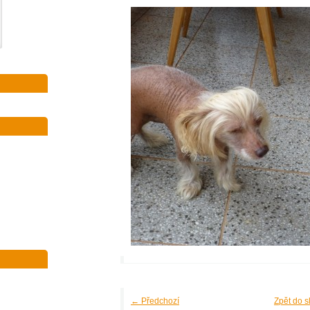
← Předchozí
Zpět do s