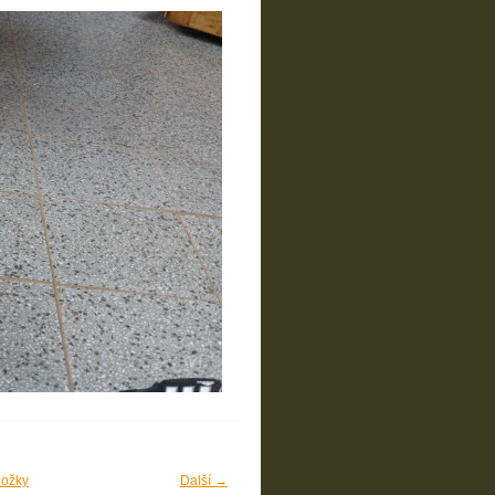
ložky
Další →