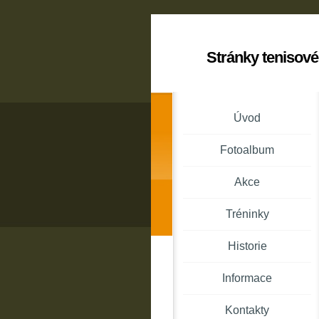
Stránky tenisové
Úvod
Fotoalbum
Akce
Tréninky
Historie
Informace
Kontakty