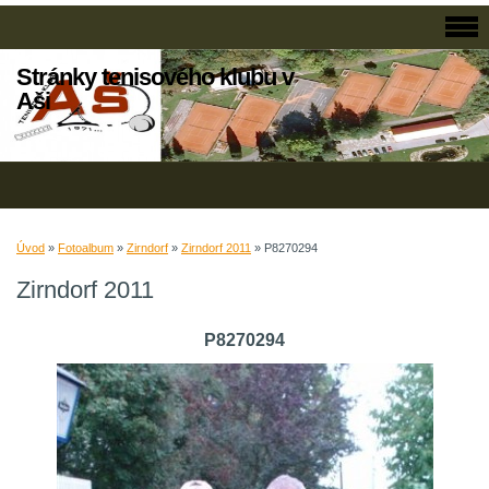
Stránky tenisového klubu v
Aši
Úvod
»
Fotoalbum
»
Zirndorf
»
Zirndorf 2011
»
P8270294
Zirndorf 2011
P8270294