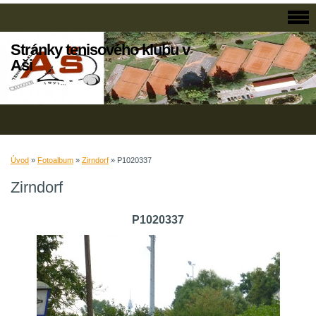
Stránky tenisového klubu v
Aši
Úvod
»
Fotoalbum
»
Zirndorf
»
P1020337
Zirndorf
P1020337