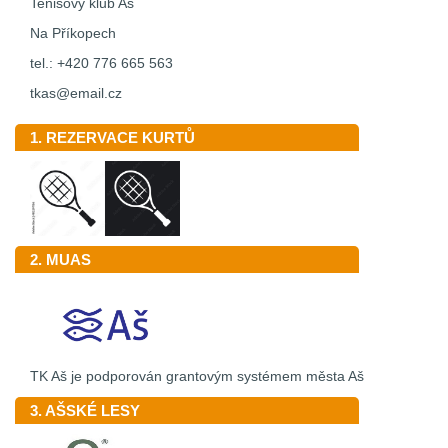
Tenisový klub Aš
Na Příkopech
tel.: +420 776 665 563
tkas@email.cz
1. REZERVACE KURTŮ
2. MUAS
TK Aš je podporován grantovým systémem města Aš
3. AŠSKÉ LESY