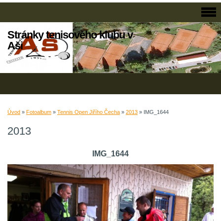
Stránky tenisového klubu v
Aši
Úvod
»
Fotoalbum
»
Tennis Open Jiřího Čecha
»
2013
»
IMG_1644
2013
IMG_1644