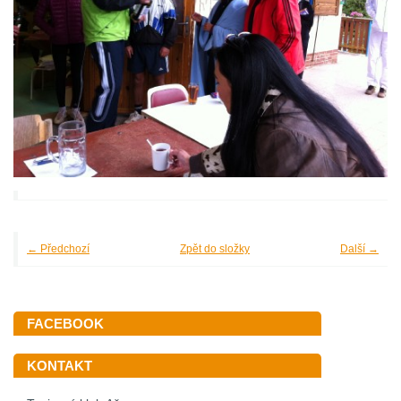
← Předchozí
Zpět do složky
Další →
FACEBOOK
KONTAKT