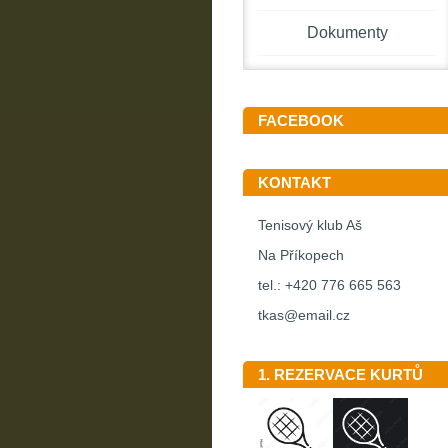
Dokumenty
FACEBOOK
KONTAKT
Tenisový klub Aš
Na Příkopech
tel.: +420 776 665 563
tkas@email.cz
1. REZERVACE KURTŮ