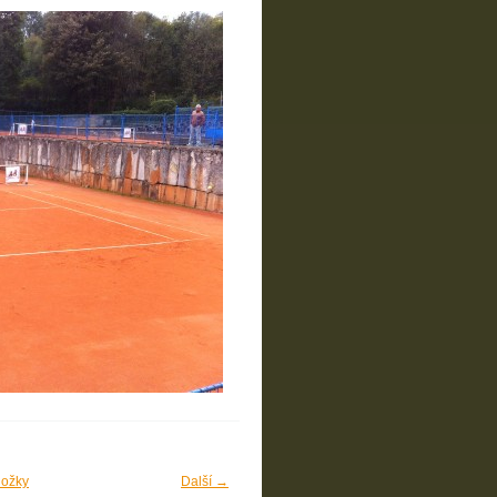
ložky
Další →