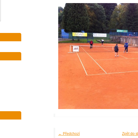
← Předchozí
Zpět do s