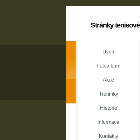
Stránky tenisové
Úvod
Fotoalbum
Akce
Tréninky
Historie
Informace
Kontakty