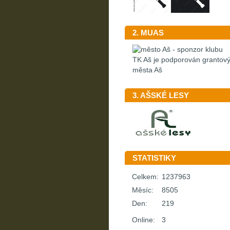
2. MUAS
TK Aš je podporován granto
města Aš
3. AŠSKÉ LESY
STATISTIKY
Celkem:
1237963
Měsíc:
8505
Den:
219
Online:
3