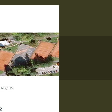
»
IMG_1622
2