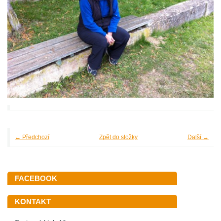
← Předchozí
Zpět do složky
Další →
FACEBOOK
KONTAKT