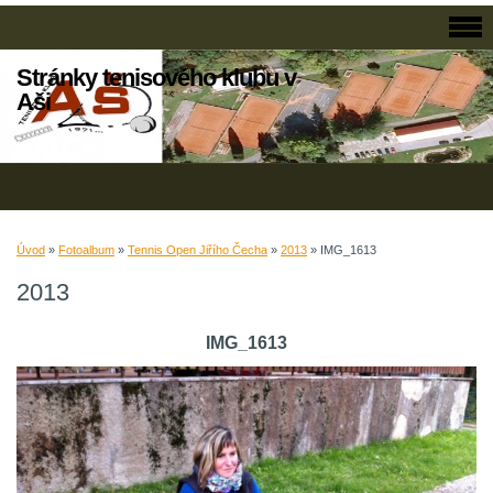
Stránky tenisového klubu v
Aši
Úvod
»
Fotoalbum
»
Tennis Open Jiřího Čecha
»
2013
»
IMG_1613
2013
IMG_1613