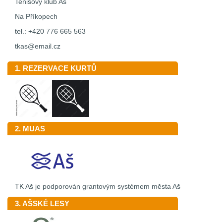
Tenisový klub Aš
Na Příkopech
tel.: +420 776 665 563
tkas@email.cz
1. REZERVACE KURTŮ
2. MUAS
TK Aš je podporován grantovým systémem města Aš
3. AŠSKÉ LESY