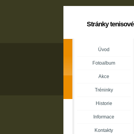
Stránky tenisové
Úvod
Fotoalbum
Akce
Tréninky
Historie
Informace
Kontakty