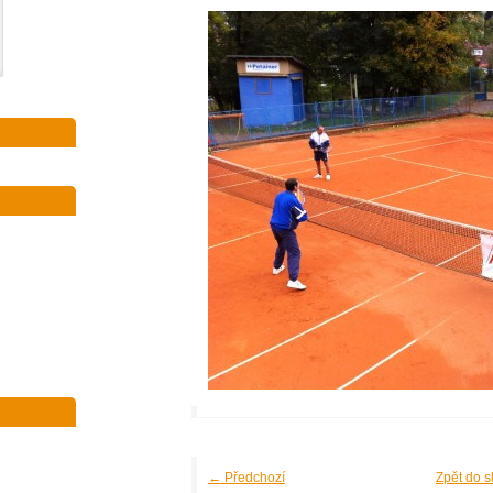
← Předchozí
Zpět do s