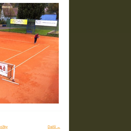
ložky
Další →