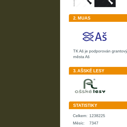
2. MUAS
TK Aš je podporován granto
města Aš
3. AŠSKÉ LESY
STATISTIKY
Celkem:
1238225
Měsíc:
7347