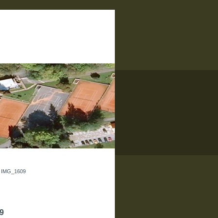
»
IMG_1609
9