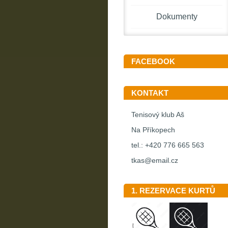
Dokumenty
FACEBOOK
KONTAKT
Tenisový klub Aš
Na Příkopech
tel.: +420 776 665 563
tkas@email.cz
1. REZERVACE KURTŮ