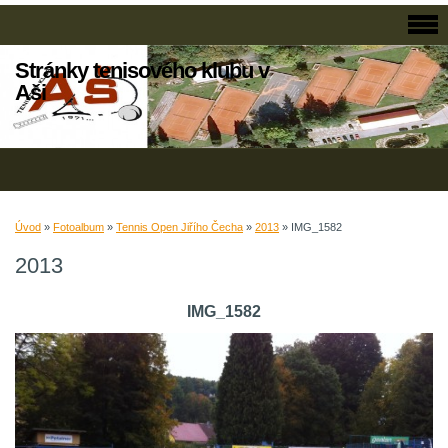
Stránky tenisového klubu v
Aši
Úvod
»
Fotoalbum
»
Tennis Open Jiřího Čecha
»
2013
»
IMG_1582
2013
IMG_1582