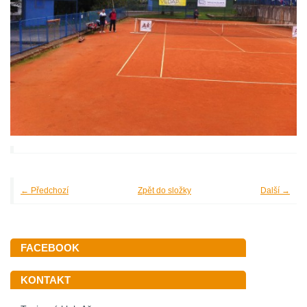
← Předchozí
Zpět do složky
Další →
FACEBOOK
KONTAKT