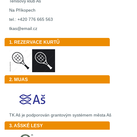
Tenisový klub Aš
Na Příkopech
tel.: +420 776 665 563
tkas@email.cz
1. REZERVACE KURTŮ
2. MUAS
TK Aš je podporován grantovým systémem města Aš
3. AŠSKÉ LESY