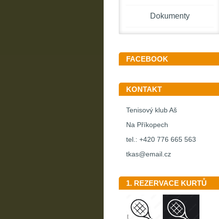
Dokumenty
FACEBOOK
KONTAKT
Tenisový klub Aš
Na Příkopech
tel.: +420 776 665 563
tkas@email.cz
1. REZERVACE KURTŮ