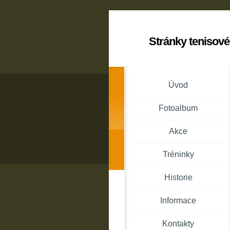
Stránky tenisové
Úvod
Fotoalbum
Akce
Tréninky
Historie
Informace
Kontakty