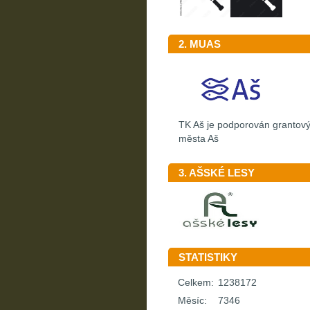
2. MUAS
TK Aš je podporován granto
města Aš
3. AŠSKÉ LESY
STATISTIKY
Celkem:
1238172
Měsíc:
7346