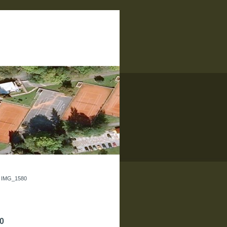
»
IMG_1580
0