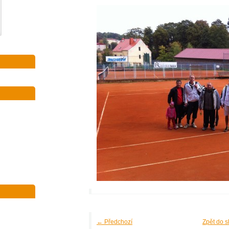
← Předchozí
Zpět do s