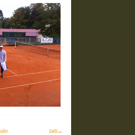
ložky
Další →