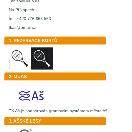
Tenisový klub Aš
Na Příkopech
tel.: +420 776 665 563
tkas@email.cz
1. REZERVACE KURTŮ
2. MUAS
TK Aš je podporován grantovým systémem města Aš
3. AŠSKÉ LESY