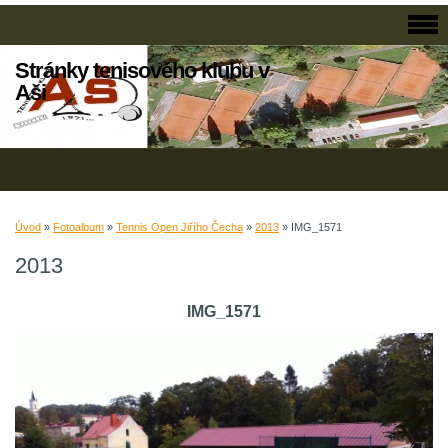
Stránky tenisového klubu v
Aši
Úvod
»
Fotoalbum
»
Tennis Open Jiřího Čecha
»
2013
»
IMG_1571
2013
IMG_1571