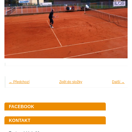
← Předchozí
Zpět do složky
Další →
FACEBOOK
KONTAKT