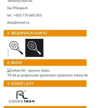
Tenisový klub Aš
Na Příkopech
tel.: +420 776 665 563
tkas@email.cz
1. REZERVACE KURTŮ
2. MUAS
TK Aš je podporován grantovým systémem města Aš
3. AŠSKÉ LESY