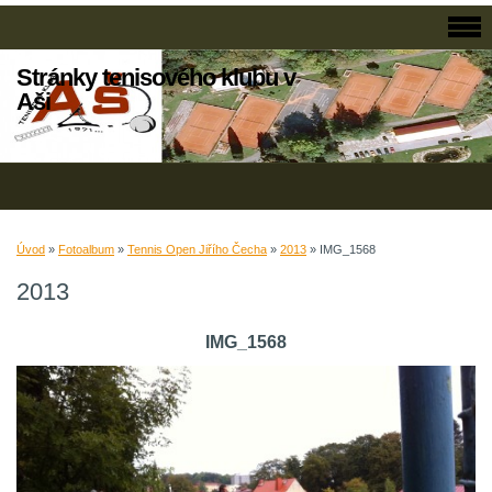
Stránky tenisového klubu v
Aši
Úvod
»
Fotoalbum
»
Tennis Open Jiřího Čecha
»
2013
»
IMG_1568
2013
IMG_1568