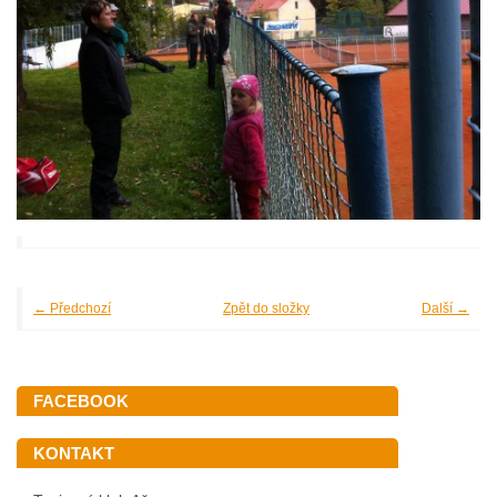
← Předchozí
Zpět do složky
Další →
FACEBOOK
KONTAKT