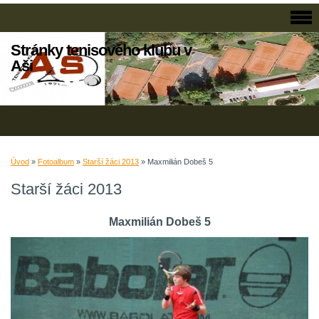
Stránky tenisového klubu v
Aši
Úvod
»
Fotoalbum
»
Starší žáci 2013
»
Maxmilián Dobeš 5
Starší žáci 2013
Maxmilián Dobeš 5