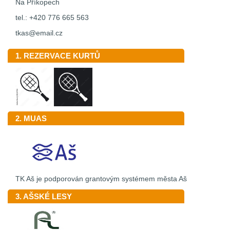
Na Příkopech
tel.: +420 776 665 563
tkas@email.cz
1. REZERVACE KURTŮ
2. MUAS
TK Aš je podporován grantovým systémem města Aš
3. AŠSKÉ LESY