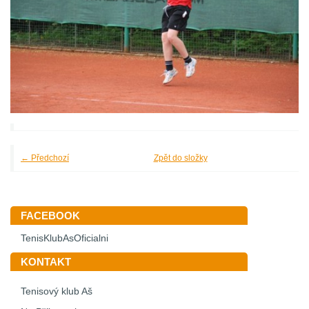
← Předchozí
Zpět do složky
FACEBOOK
TenisKlubAsOficialni
KONTAKT
Tenisový klub Aš