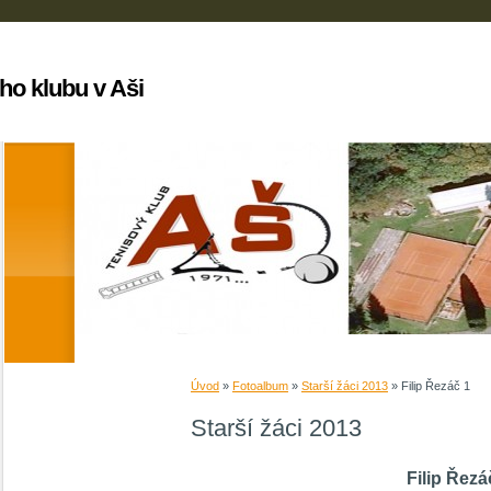
ho klubu v Aši
Úvod
»
Fotoalbum
»
Starší žáci 2013
»
Filip Řezáč 1
Starší žáci 2013
Filip Řezá