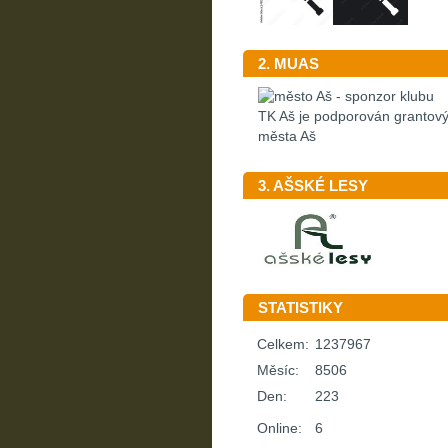
2. MUAS
TK Aš je podporován granto
města Aš
3. AŠSKÉ LESY
STATISTIKY
Celkem:
1237967
Měsíc:
8506
Den:
223
Online:
6