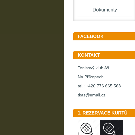
Dokumenty
FACEBOOK
KONTAKT
Tenisový klub Aš
Na Příkopech
tel.: +420 776 665 563
tkas@email.cz
1. REZERVACE KURTŮ