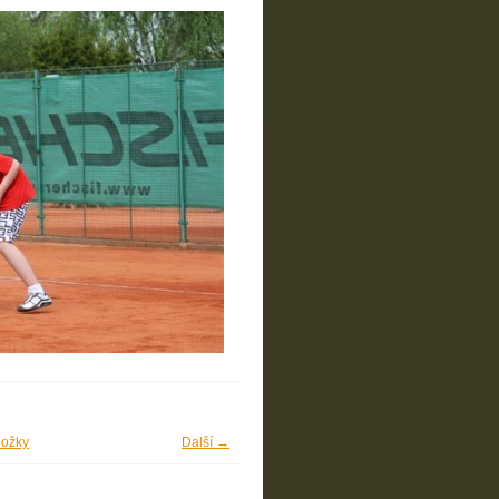
ložky
Další →