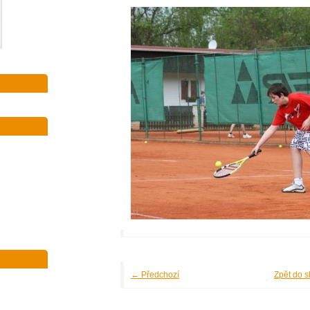
← Předchozí
Zpět do s