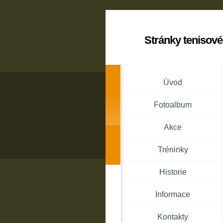
Stránky tenisové
Úvod
Fotoalbum
Akce
Tréninky
Historie
Informace
Kontakty