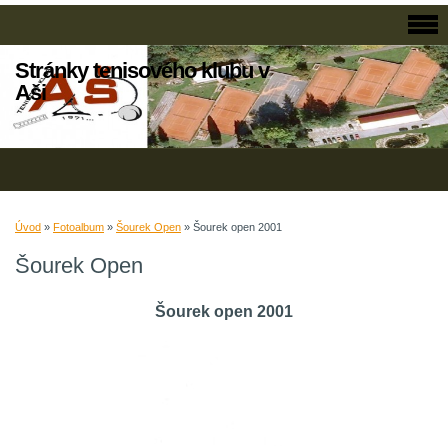
Stránky tenisového klubu v
Aši
Úvod
»
Fotoalbum
»
Šourek Open
»
Šourek open 2001
Šourek Open
Šourek open 2001