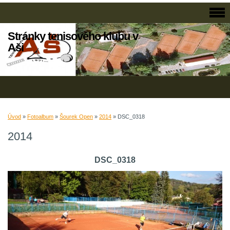
Stránky tenisového klubu v
Aši
Úvod
»
Fotoalbum
»
Šourek Open
»
2014
»
DSC_0318
2014
DSC_0318