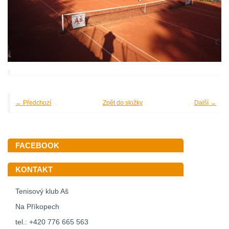
← Předchozí
Zpět do složky
Další →
FACEBOOK
KONTAKT
Tenisový klub Aš
Na Příkopech
tel.: +420 776 665 563