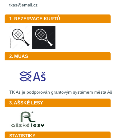
tkas@email.cz
1. REZERVACE KURTŮ
2. MUAS
TK Aš je podporován grantovým systémem města Aš
3. AŠSKÉ LESY
STATISTIKY