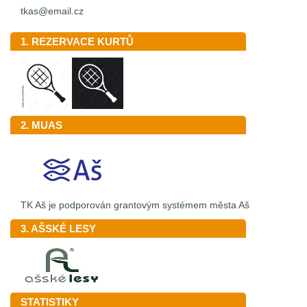
tkas@email.cz
1. REZERVACE KURTŮ
2. MUAS
TK Aš je podporován grantovým systémem města Aš
3. AŠSKÉ LESY
STATISTIKY