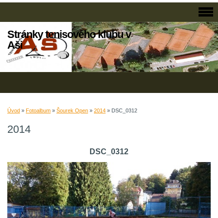
Stránky tenisového klubu v
Aši
Úvod
»
Fotoalbum
»
Šourek Open
»
2014
»
DSC_0312
2014
DSC_0312