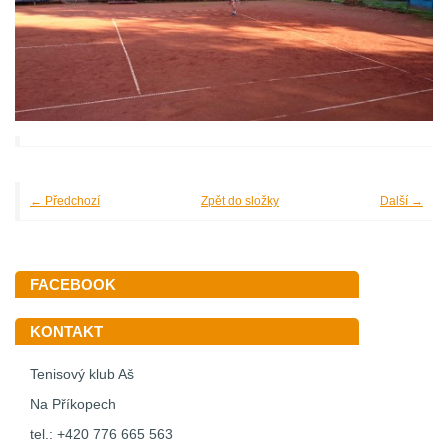
← Předchozí
Zpět do složky
Další →
FACEBOOK
KONTAKT
Tenisový klub Aš
Na Příkopech
tel.: +420 776 665 563