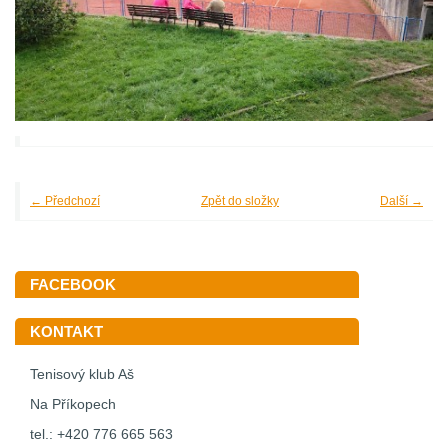
← Předchozí
Zpět do složky
Další →
FACEBOOK
KONTAKT
Tenisový klub Aš
Na Příkopech
tel.: +420 776 665 563