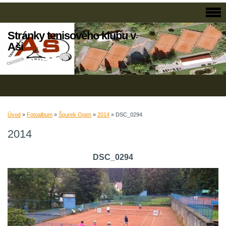
Stránky tenisového klubu v
Aši
Úvod
»
Fotoalbum
»
Šourek Open
»
2014
»
DSC_0294
2014
DSC_0294