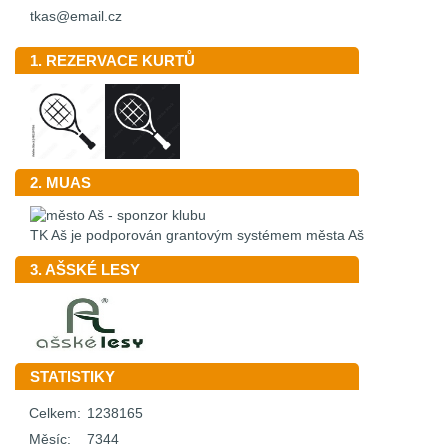
tkas@email.cz
1. REZERVACE KURTŮ
2. MUAS
TK Aš je podporován grantovým systémem města Aš
3. AŠSKÉ LESY
STATISTIKY
Celkem:
1238165
Měsíc:
7344