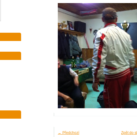
← Předchozí
Zpět do s