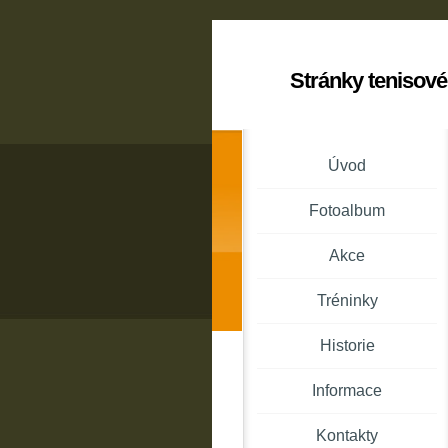
Stránky tenisové
Úvod
Fotoalbum
Akce
Tréninky
Historie
Informace
Kontakty