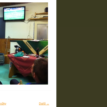
ložky
Další →