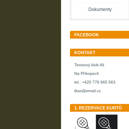
Dokumenty
FACEBOOK
KONTAKT
Tenisový klub Aš
Na Příkopech
tel.: +420 776 665 563
tkas@email.cz
1. REZERVACE KURTŮ