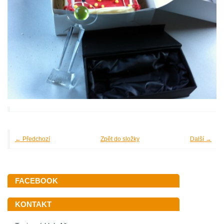
← Předchozí
Zpět do složky
Další →
FACEBOOK
KONTAKT