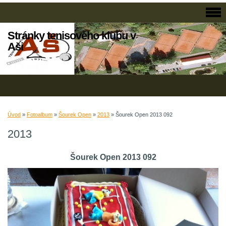
Stránky tenisového klubu v
Aši
Úvod
»
Fotoalbum
»
Šourek Open
»
2013
»
Šourek Open 2013 092
2013
Šourek Open 2013 092