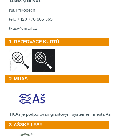
Tenisový klub Aš
Na Příkopech
tel.: +420 776 665 563
tkas@email.cz
1. REZERVACE KURTŮ
2. MUAS
TK Aš je podporován grantovým systémem města Aš
3. AŠSKÉ LESY