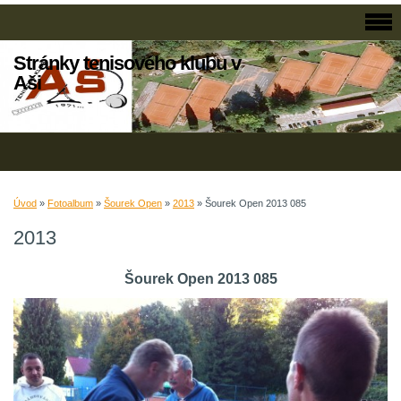
Stránky tenisového klubu v
Aši
Úvod
»
Fotoalbum
»
Šourek Open
»
2013
»
Šourek Open 2013 085
2013
Šourek Open 2013 085