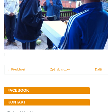
← Předchozí
Zpět do složky
Další →
FACEBOOK
KONTAKT