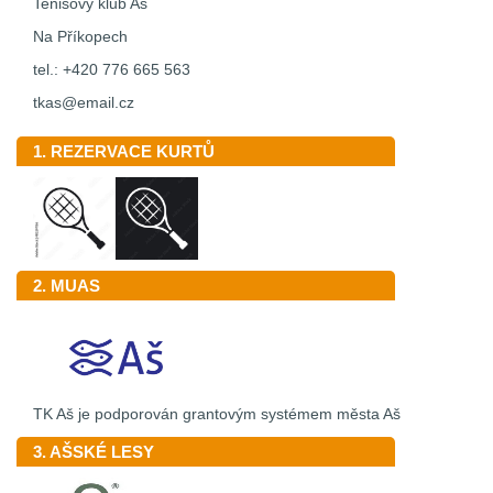
Tenisový klub Aš
Na Příkopech
tel.: +420 776 665 563
tkas@email.cz
1. REZERVACE KURTŮ
2. MUAS
TK Aš je podporován grantovým systémem města Aš
3. AŠSKÉ LESY