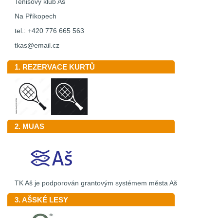
Tenisový klub Aš
Na Příkopech
tel.: +420 776 665 563
tkas@email.cz
1. REZERVACE KURTŮ
2. MUAS
TK Aš je podporován grantovým systémem města Aš
3. AŠSKÉ LESY