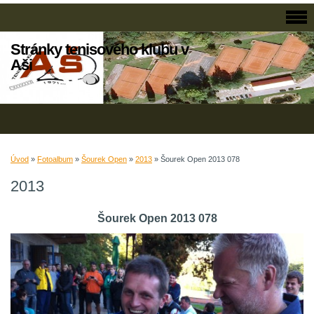
Stránky tenisového klubu v
Aši
Úvod
»
Fotoalbum
»
Šourek Open
»
2013
»
Šourek Open 2013 078
2013
Šourek Open 2013 078