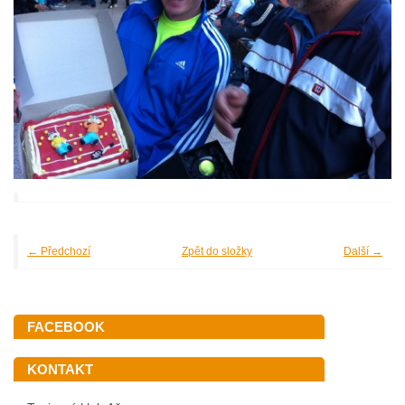
← Předchozí
Zpět do složky
Další →
FACEBOOK
KONTAKT