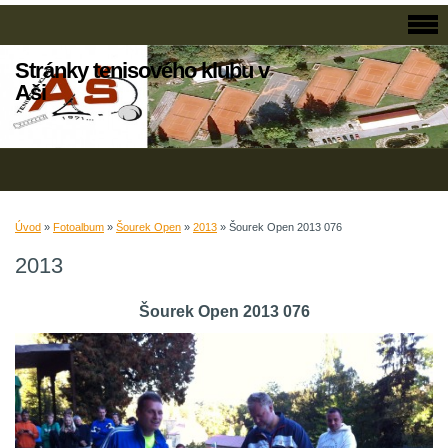
Stránky tenisového klubu v
Aši
Úvod
»
Fotoalbum
»
Šourek Open
»
2013
»
Šourek Open 2013 076
2013
Šourek Open 2013 076