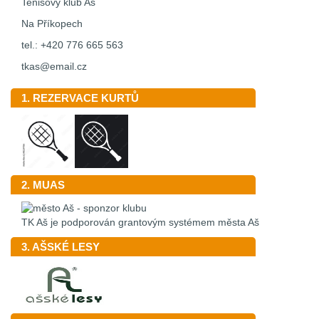
Tenisový klub Aš
Na Příkopech
tel.: +420 776 665 563
tkas@email.cz
1. REZERVACE KURTŮ
2. MUAS
TK Aš je podporován grantovým systémem města Aš
3. AŠSKÉ LESY