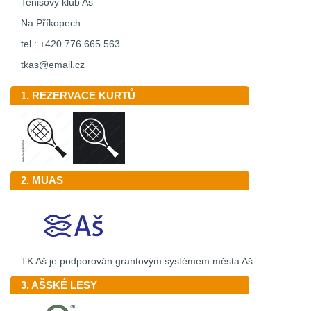
Tenisový klub Aš
Na Příkopech
tel.: +420 776 665 563
tkas@email.cz
1. REZERVACE KURTŮ
2. MUAS
TK Aš je podporován grantovým systémem města Aš
3. AŠSKÉ LESY