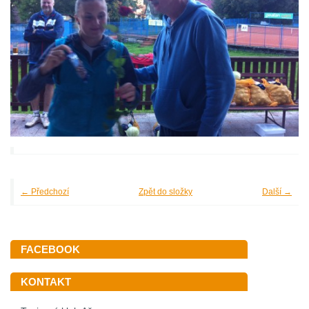
← Předchozí
Zpět do složky
Další →
FACEBOOK
KONTAKT