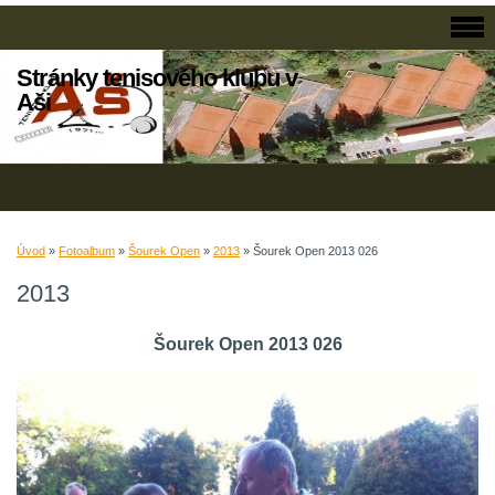
Stránky tenisového klubu v
Aši
Úvod
»
Fotoalbum
»
Šourek Open
»
2013
»
Šourek Open 2013 026
2013
Šourek Open 2013 026