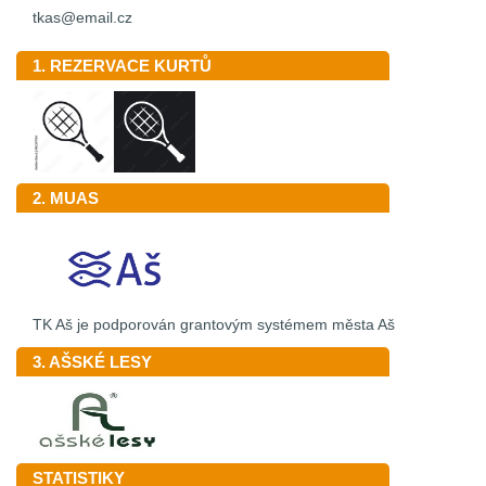
tkas@email.cz
1. REZERVACE KURTŮ
2. MUAS
TK Aš je podporován grantovým systémem města Aš
3. AŠSKÉ LESY
STATISTIKY