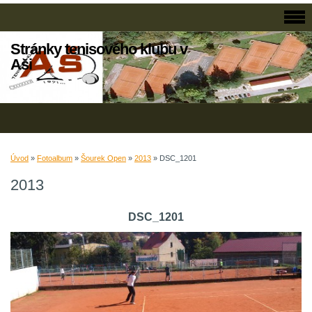
Stránky tenisového klubu v
Aši
Úvod
»
Fotoalbum
»
Šourek Open
»
2013
»
DSC_1201
2013
DSC_1201