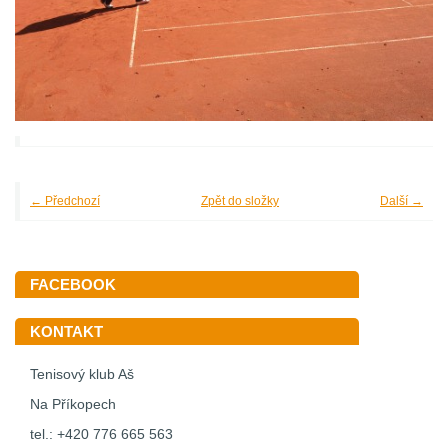
← Předchozí
Zpět do složky
Další →
FACEBOOK
KONTAKT
Tenisový klub Aš
Na Příkopech
tel.: +420 776 665 563