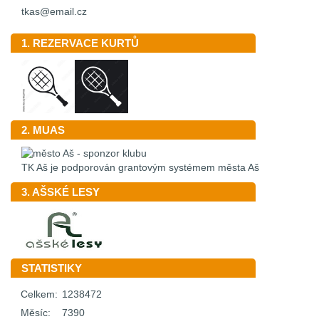
tkas@email.cz
1. REZERVACE KURTŮ
2. MUAS
TK Aš je podporován grantovým systémem města Aš
3. AŠSKÉ LESY
STATISTIKY
Celkem:
1238472
Měsíc:
7390