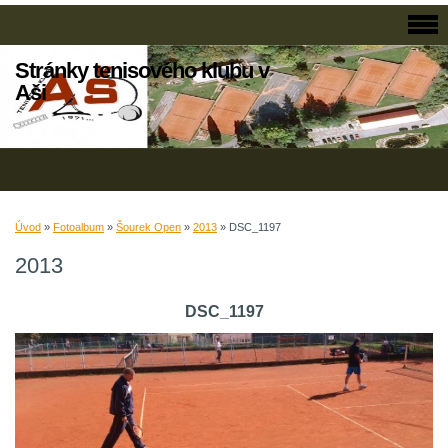
Stránky tenisového klubu v
Aši
Úvod
»
Fotoalbum
»
Šourek Open
»
2013
»
DSC_1197
2013
DSC_1197