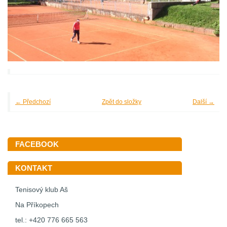
← Předchozí
Zpět do složky
Další →
FACEBOOK
KONTAKT
Tenisový klub Aš
Na Příkopech
tel.: +420 776 665 563