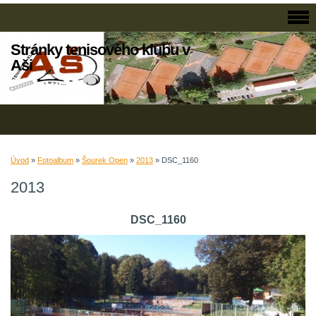
Stránky tenisového klubu v
Aši
Úvod
»
Fotoalbum
»
Šourek Open
»
2013
»
DSC_1160
2013
DSC_1160