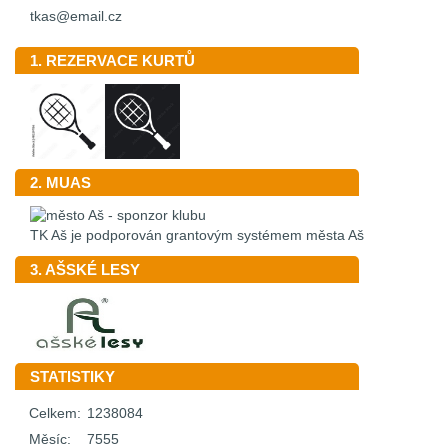
tkas@email.cz
1. REZERVACE KURTŮ
2. MUAS
TK Aš je podporován grantovým systémem města Aš
3. AŠSKÉ LESY
STATISTIKY
Celkem:
1238084
Měsíc:
7555