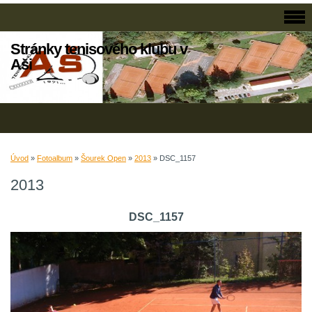
Stránky tenisového klubu v
Aši
Úvod
»
Fotoalbum
»
Šourek Open
»
2013
»
DSC_1157
2013
DSC_1157