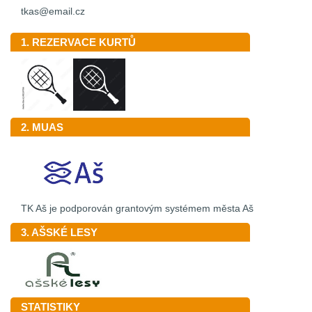
tkas@email.cz
1. REZERVACE KURTŮ
2. MUAS
TK Aš je podporován grantovým systémem města Aš
3. AŠSKÉ LESY
STATISTIKY