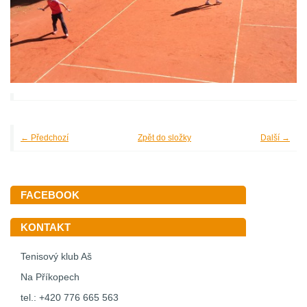
← Předchozí
Zpět do složky
Další →
FACEBOOK
KONTAKT
Tenisový klub Aš
Na Příkopech
tel.: +420 776 665 563