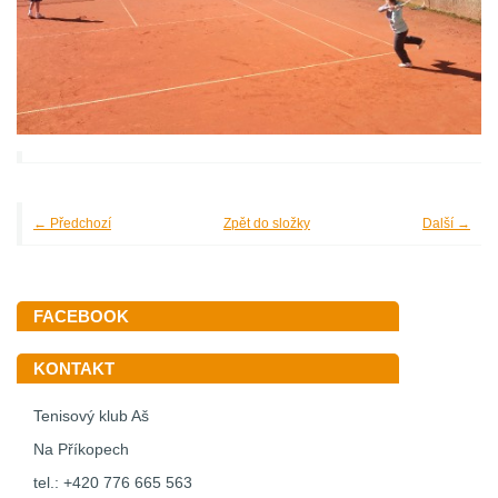
← Předchozí
Zpět do složky
Další →
FACEBOOK
KONTAKT
Tenisový klub Aš
Na Příkopech
tel.: +420 776 665 563