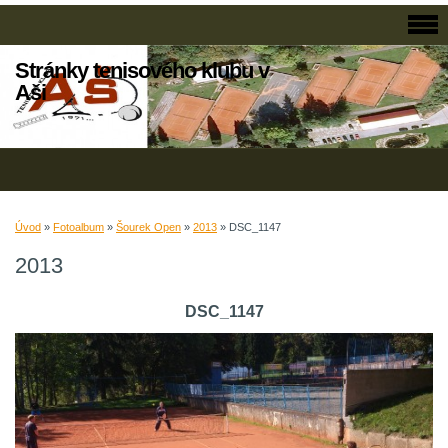
Stránky tenisového klubu v
Aši
Úvod
»
Fotoalbum
»
Šourek Open
»
2013
»
DSC_1147
2013
DSC_1147