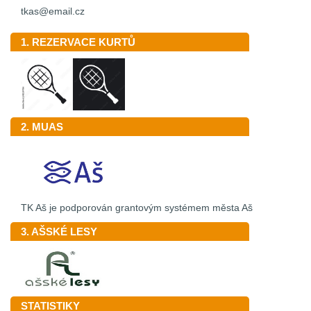
tkas@email.cz
1. REZERVACE KURTŮ
2. MUAS
TK Aš je podporován grantovým systémem města Aš
3. AŠSKÉ LESY
STATISTIKY