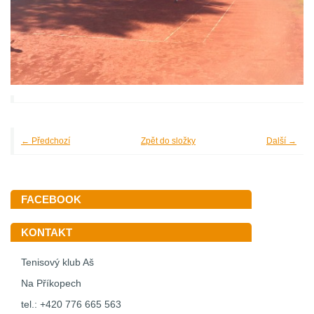
← Předchozí
Zpět do složky
Další →
FACEBOOK
KONTAKT
Tenisový klub Aš
Na Příkopech
tel.: +420 776 665 563