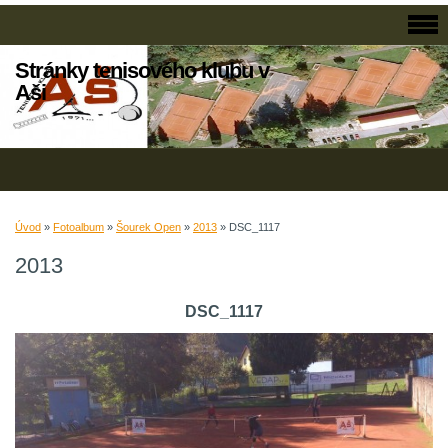
Stránky tenisového klubu v
Aši
Úvod
»
Fotoalbum
»
Šourek Open
»
2013
»
DSC_1117
2013
DSC_1117