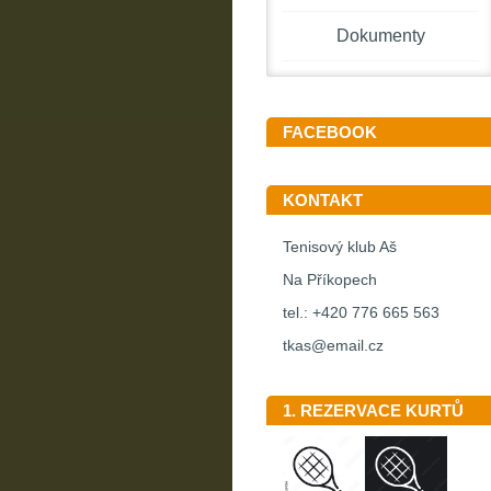
Dokumenty
FACEBOOK
KONTAKT
Tenisový klub Aš
Na Příkopech
tel.: +420 776 665 563
tkas@email.cz
1. REZERVACE KURTŮ