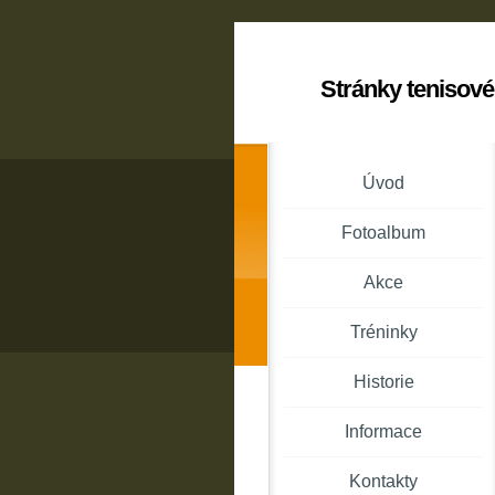
Stránky tenisové
Úvod
Fotoalbum
Akce
Tréninky
Historie
Informace
Kontakty