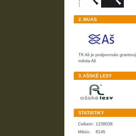
2. MUAS
TK Aš je podporován granto
města Aš
3. AŠSKÉ LESY
STATISTIKY
Celkem:
1238038
Měsíc:
8145