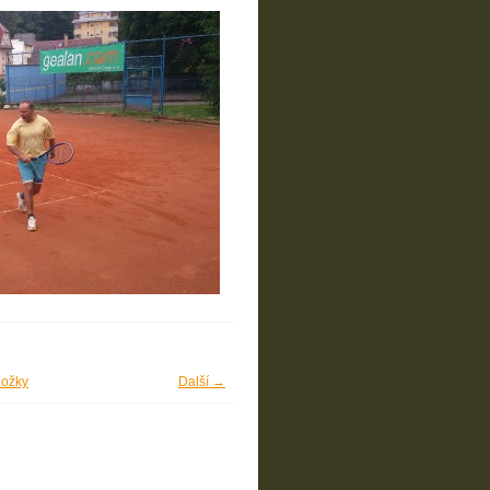
ložky
Další →