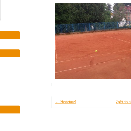
← Předchozí
Zpět do s