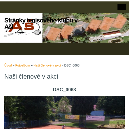
Stránky tenisového klubu v
Aši
Úvod
»
Fotoalbum
»
Naši členové v akci
»
DSC_0063
Naši členové v akci
DSC_0063