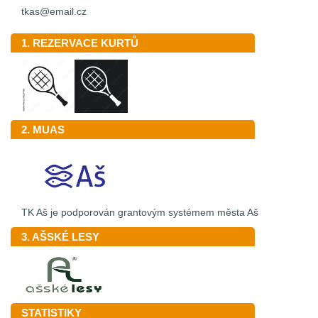
tkas@email.cz
1. REZERVACE KURTŮ
2. MUAS
TK Aš je podporován grantovým systémem města Aš
3. AŠSKÉ LESY
STATISTIKY