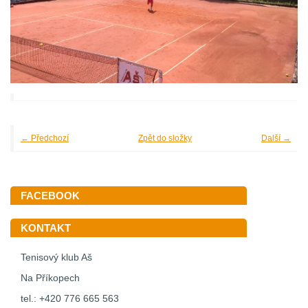
← Předchozí
Zpět do složky
Další →
FACEBOOK
KONTAKT
Tenisový klub Aš
Na Příkopech
tel.: +420 776 665 563