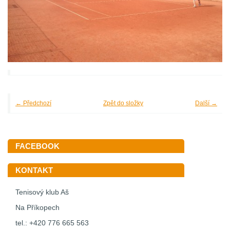
← Předchozí
Zpět do složky
Další →
FACEBOOK
KONTAKT
Tenisový klub Aš
Na Příkopech
tel.: +420 776 665 563