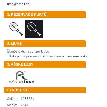
tkas@email.cz
1. REZERVACE KURTŮ
2. MUAS
TK Aš je podporován grantovým systémem města Aš
3. AŠSKÉ LESY
STATISTIKY
Celkem:
1238221
Měsíc:
7347