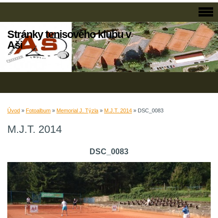
Stránky tenisového klubu v
Aši
Úvod
»
Fotoalbum
»
Memorial J. Týzla
»
M.J.T. 2014
»
DSC_0083
M.J.T. 2014
DSC_0083