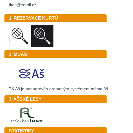
tkas@email.cz
1. REZERVACE KURTŮ
2. MUAS
TK Aš je podporován grantovým systémem města Aš
3. AŠSKÉ LESY
STATISTIKY