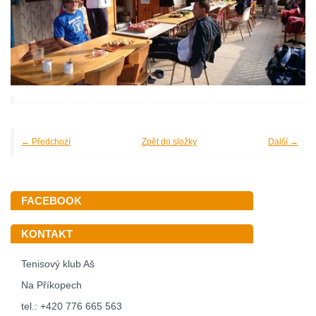
← Předchozí
Zpět do složky
Další →
FACEBOOK
KONTAKT
Tenisový klub Aš
Na Příkopech
tel.: +420 776 665 563