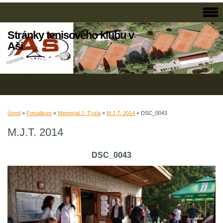
Stránky tenisového klubu v
Aši
Úvod
»
Fotoalbum
»
Memorial J. Týzla
»
M.J.T. 2014
»
DSC_0043
M.J.T. 2014
DSC_0043