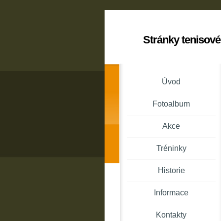
Stránky tenisové
Úvod
Fotoalbum
Akce
Tréninky
Historie
Informace
Kontakty