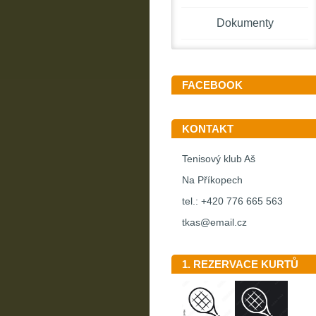
Dokumenty
FACEBOOK
KONTAKT
Tenisový klub Aš
Na Příkopech
tel.: +420 776 665 563
tkas@email.cz
1. REZERVACE KURTŮ