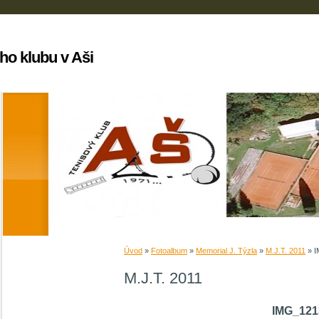
ho klubu v Aši
Úvod
»
Fotoalbum
»
Memorial J. Týzla
»
M.J.T. 2011
»
I
M.J.T. 2011
IMG_121