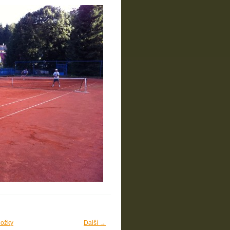
ložky
Další →