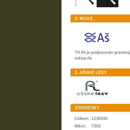
2. MUAS
TK Aš je podporován granto
města Aš
3. AŠSKÉ LESY
STATISTIKY
Celkem:
1238345
Měsíc:
7356