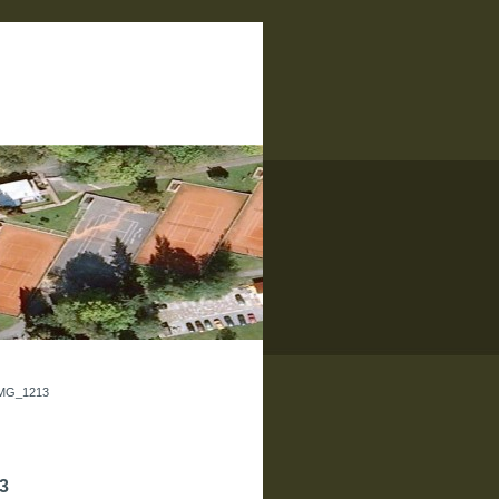
MG_1213
3