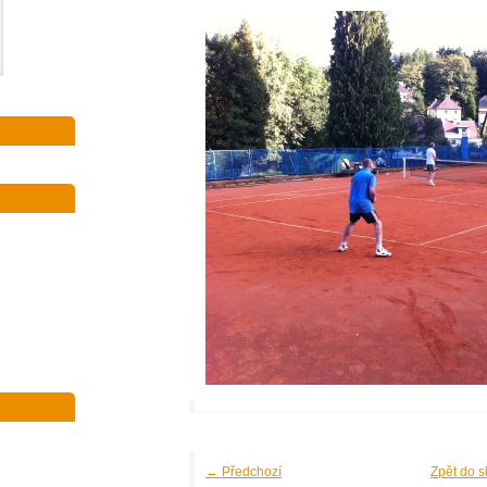
← Předchozí
Zpět do s