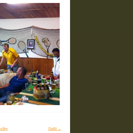
ložky
Další →