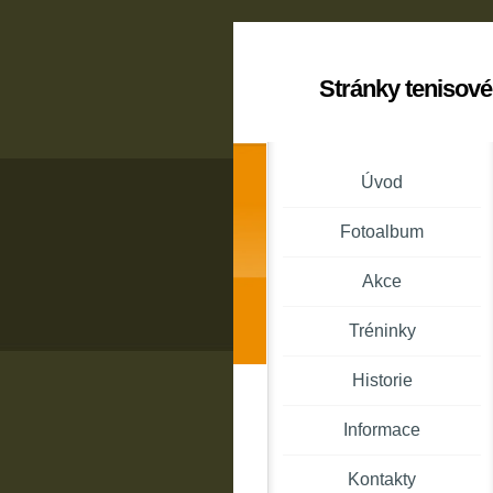
Stránky tenisové
Úvod
Fotoalbum
Akce
Tréninky
Historie
Informace
Kontakty