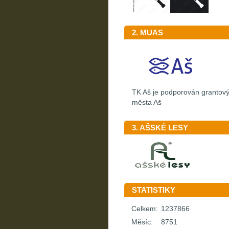
2. MUAS
TK Aš je podporován granto
města Aš
3. AŠSKÉ LESY
STATISTIKY
Celkem:
1237866
Měsíc:
8751