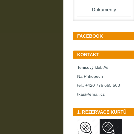
Dokumenty
FACEBOOK
KONTAKT
Tenisový klub Aš
Na Příkopech
tel.: +420 776 665 563
tkas@email.cz
1. REZERVACE KURTŮ