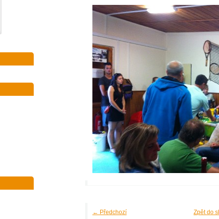
← Předchozí
Zpět do s