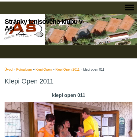
Stránky tenisového klubu v
Aši
Úvod
»
Fotoalbum
»
Klepi Open
»
Klepi Open 2011
»
klepi open 011
Klepi Open 2011
klepi open 011