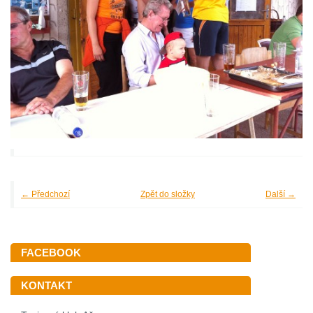
← Předchozí
Zpět do složky
Další →
FACEBOOK
KONTAKT