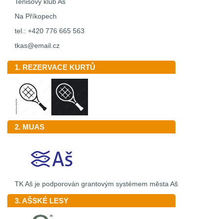
Tenisový klub Aš
Na Příkopech
tel.: +420 776 665 563
tkas@email.cz
1. REZERVACE KURTŮ
2. MUAS
TK Aš je podporován grantovým systémem města Aš
3. AŠSKÉ LESY