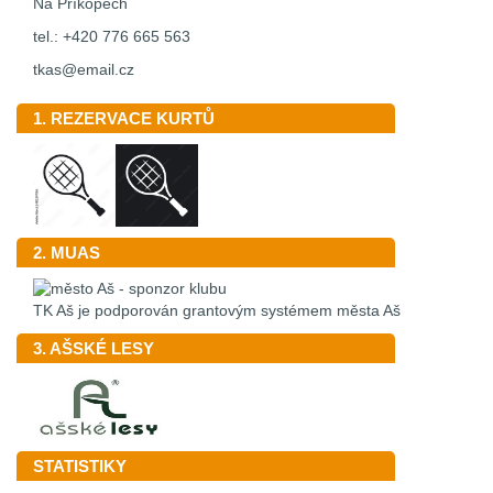
Na Příkopech
tel.: +420 776 665 563
tkas@email.cz
1. REZERVACE KURTŮ
2. MUAS
TK Aš je podporován grantovým systémem města Aš
3. AŠSKÉ LESY
STATISTIKY