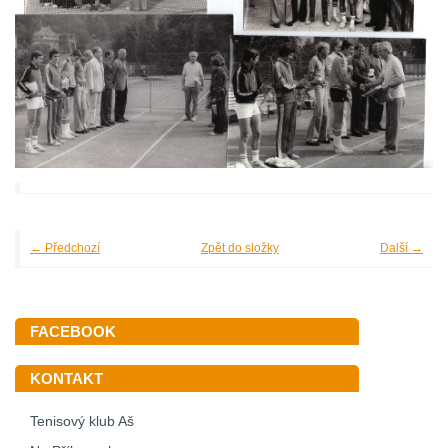
← Předchozí
Zpět do složky
Další →
FACEBOOK
KONTAKT
Tenisový klub Aš