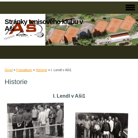
Stránky tenisového klubu v
Aši
Úvod
»
Fotoalbum
»
Historie
»
I. Lendl v Aši1
Historie
I. Lendl v Aši1